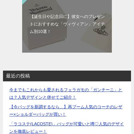
【誕生日や記念日に】彼女へのプレゼン
トにおすすめな「ヴィヴィアン」アイテ
ム別10選！
最近の投稿
今までもこれからも愛されるフェラガモの「ガンチーニ」と
は？人気デザインと併せてご紹介！
【今バッグを新調するなら…】再ブーム人気のコーチのレザ
ー×ショルダーバッグが買い！
「ラコステ(LACOSTE)」バッグが可愛いと噂♡人気のデザイ
ンを徹底レビュー！