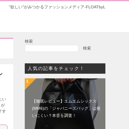
"欲しい"がみつかるファッションメディア-FLOATbyL
検索
検索
人気の記事をチェック！
ン
たい
【徹底レビュー】エムエムシックス
さが
(MM6)の「ジャパニーズバッグ」は使
すす
いにくい？本音を調査！