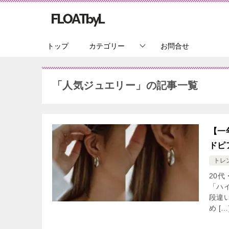
トップ
カテゴリー
お問合せ
「人気ジュエリー」の記事一覧
【一
ドピ
トレ
20
「ハ
段違
め […