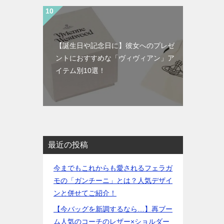
【誕生日や記念日に】彼女へのプレゼ
ントにおすすめな「ヴィヴィアン」ア
イテム別10選！
最近の投稿
今までもこれからも愛されるフェラガ
モの「ガンチーニ」とは？人気デザイ
ンと併せてご紹介！
【今バッグを新調するなら…】再ブー
ム人気のコーチのレザー×ショルダー