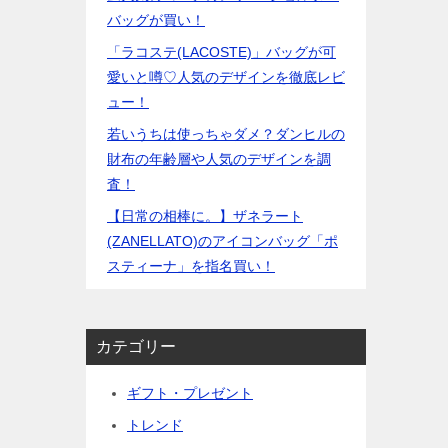
バッグが買い！
「ラコステ(LACOSTE)」バッグが可
愛いと噂♡人気のデザインを徹底レビ
ュー！
若いうちは使っちゃダメ？ダンヒルの
財布の年齢層や人気のデザインを調
査！
【日常の相棒に。】ザネラート
(ZANELLATO)のアイコンバッグ「ポ
スティーナ」を指名買い！
カテゴリー
ギフト・プレゼント
トレンド