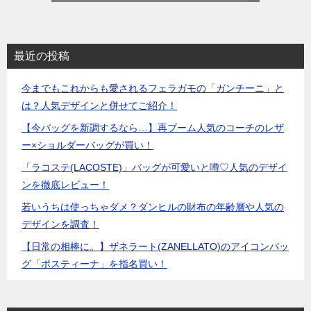
最近の投稿
今までもこれからも愛されるフェラガモの「ガンチーニ」と
は？人気デザインと併せてご紹介！
【今バッグを新調するなら…】再ブーム人気のコーチのレザ
ー×ショルダーバッグが買い！
「ラコステ(LACOSTE)」バッグが可愛いと噂♡人気のデザイ
ンを徹底レビュー！
若いうちは使っちゃダメ？ダンヒルの財布の年齢層や人気の
デザインを調査！
【日常の相棒に。】ザネラート(ZANELLATO)のアイコンバッ
グ「ポスティーナ」を指名買い！